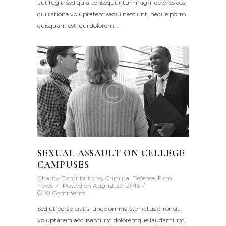
aut fugit, sed quia consequuntur magni dolores eos,
qui ratione voluptatem sequi nesciunt, neque porro
quisquam est, qui dolorem…
SEXUAL ASSAULT ON CELLEGE
CAMPUSES
Charity Contributions
,
Criminal Defense
,
Firm
News
Posted on
August 29, 2016
0
Comments
Sed ut perspiciatis, unde omnis iste natus error sit
voluptatem accusantium doloremque laudantium,