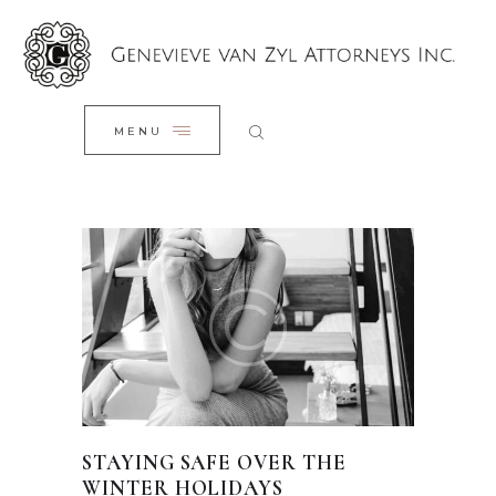
HOME
CLOSE
OUR TEAM
OUR SERVICES
MENU
OUR BLOG
CONTACTS
STAYING SAFE OVER THE
WINTER HOLIDAYS