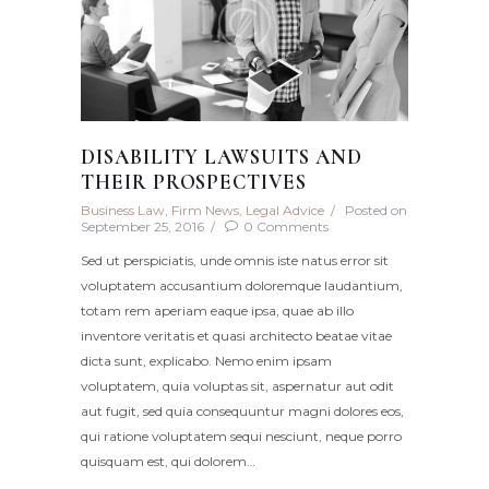
DISABILITY LAWSUITS AND
THEIR PROSPECTIVES
Business Law
,
Firm News
,
Legal Advice
Posted on
September 25, 2016
0
Comments
Sed ut perspiciatis, unde omnis iste natus error sit
voluptatem accusantium doloremque laudantium,
totam rem aperiam eaque ipsa, quae ab illo
inventore veritatis et quasi architecto beatae vitae
dicta sunt, explicabo. Nemo enim ipsam
voluptatem, quia voluptas sit, aspernatur aut odit
aut fugit, sed quia consequuntur magni dolores eos,
qui ratione voluptatem sequi nesciunt, neque porro
quisquam est, qui dolorem…