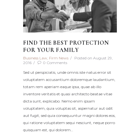
FIND THE BEST PROTECTION
FOR YOUR FAMILY
Business Law
,
Firm News
Posted on
August 29,
2016
0
Comments
Sed ut perspiciatis, unde omnis iste natus error sit
voluptatem accusantium doloremque laudantium,
totam rem aperiam eaque ipsa, quae ab illo
inventore veritatis et quasi architecto beatae vitae
dicta sunt, explicabo. Nemo enim ipsam
voluptatem, quia voluptas sit, aspernatur aut odit
aut fugit, sed quia consequuntur magni dolores eos,
qui ratione voluptatem sequi nesciunt, neque porro
quisquam est, qui dolorem…