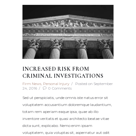
INCREASED RISK FROM
CRIMINAL INVESTIGATIONS
Firm News
,
Personal Injury
Posted on
September
24, 2016
0
Comments
Sed ut perspiciatis, unde omnis iste natus error sit
voluptatem accusantium doloremque laudantium,
totam rem aperiam eaque ipsa, quae ab illo
inventore veritatis et quasi architecto beatae vitae
dicta sunt, explicabo. Nemo enim ipsam
voluptatem, quia voluptas sit, aspernatur aut odit