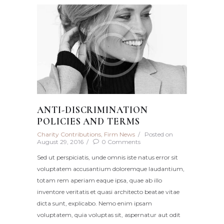
ANTI-DISCRIMINATION
POLICIES AND TERMS
Charity Contributions
,
Firm News
Posted on
August 29, 2016
0
Comments
Sed ut perspiciatis, unde omnis iste natus error sit
voluptatem accusantium doloremque laudantium,
totam rem aperiam eaque ipsa, quae ab illo
inventore veritatis et quasi architecto beatae vitae
dicta sunt, explicabo. Nemo enim ipsam
voluptatem, quia voluptas sit, aspernatur aut odit