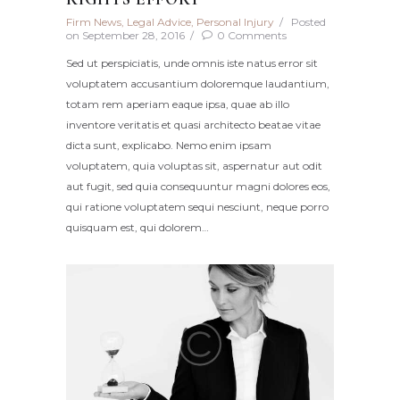
Firm News
,
Legal Advice
,
Personal Injury
Posted
on
September 28, 2016
0
Comments
Sed ut perspiciatis, unde omnis iste natus error sit
voluptatem accusantium doloremque laudantium,
totam rem aperiam eaque ipsa, quae ab illo
inventore veritatis et quasi architecto beatae vitae
dicta sunt, explicabo. Nemo enim ipsam
voluptatem, quia voluptas sit, aspernatur aut odit
aut fugit, sed quia consequuntur magni dolores eos,
qui ratione voluptatem sequi nesciunt, neque porro
quisquam est, qui dolorem…