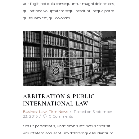
aut fugit, sed quia consequuntur magni dolores eos,
qui ratione voluptatem sequi nesciunt, neque porro
quisquam est, qui dolorem…
ARBITRATION & PUBLIC
INTERNATIONAL LAW
Business Law
,
Firm News
Posted on
September
23, 2016
0
Comments
Sed ut perspiciatis, unde omnis iste natus error sit
voluptatem accusantium doloremque laudantium,