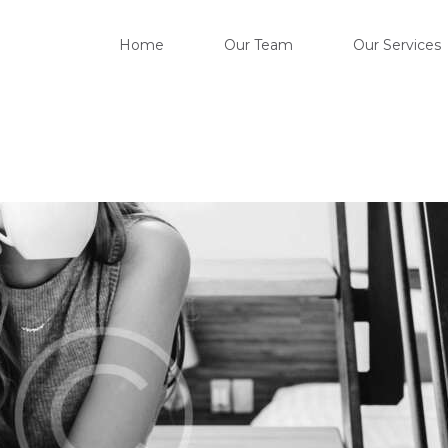
HOM
Home
Our Team
Our Services
OUR 
OUR 
OUR 
CONT