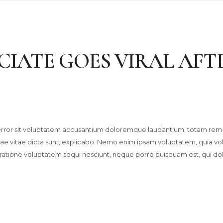
CIATE GOES VIRAL AFT
s error sit voluptatem accusantium doloremque laudantium, totam rem 
tae vitae dicta sunt, explicabo. Nemo enim ipsam voluptatem, quia volup
 ratione voluptatem sequi nesciunt, neque porro quisquam est, qui d