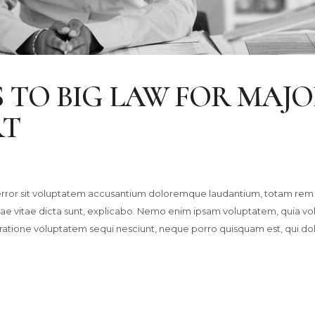
 TO BIG LAW FOR MAJ
RT
s error sit voluptatem accusantium doloremque laudantium, totam rem 
tae vitae dicta sunt, explicabo. Nemo enim ipsam voluptatem, quia volup
 ratione voluptatem sequi nesciunt, neque porro quisquam est, qui d