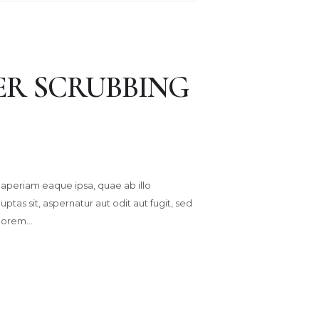
ER SCRUBBING
aperiam eaque ipsa, quae ab illo
tas sit, aspernatur aut odit aut fugit, sed
olorem…