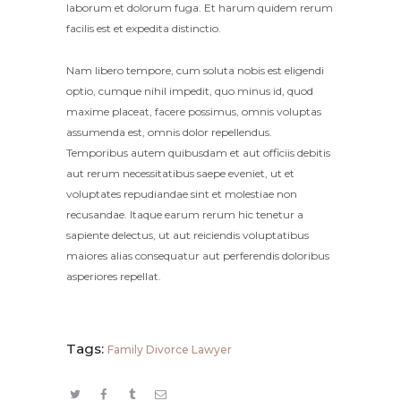
laborum et dolorum fuga. Et harum quidem rerum
facilis est et expedita distinctio.
Nam libero tempore, cum soluta nobis est eligendi
optio, cumque nihil impedit, quo minus id, quod
maxime placeat, facere possimus, omnis voluptas
assumenda est, omnis dolor repellendus.
Temporibus autem quibusdam et aut officiis debitis
aut rerum necessitatibus saepe eveniet, ut et
voluptates repudiandae sint et molestiae non
recusandae. Itaque earum rerum hic tenetur a
sapiente delectus, ut aut reiciendis voluptatibus
maiores alias consequatur aut perferendis doloribus
asperiores repellat.
Tags:
Family Divorce Lawyer