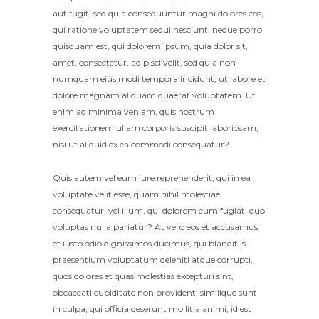
aut fugit, sed quia consequuntur magni dolores eos,
qui ratione voluptatem sequi nesciunt, neque porro
quisquam est, qui dolorem ipsum, quia dolor sit,
amet, consectetur, adipisci velit, sed quia non
numquam eius modi tempora incidunt, ut labore et
dolore magnam aliquam quaerat voluptatem. Ut
enim ad minima veniam, quis nostrum
exercitationem ullam corporis suscipit laboriosam,
nisi ut aliquid ex ea commodi consequatur?
Quis autem vel eum iure reprehenderit, qui in ea
voluptate velit esse, quam nihil molestiae
consequatur, vel illum, qui dolorem eum fugiat, quo
voluptas nulla pariatur? At vero eos et accusamus
et iusto odio dignissimos ducimus, qui blanditiis
praesentium voluptatum deleniti atque corrupti,
quos dolores et quas molestias excepturi sint,
obcaecati cupiditate non provident, similique sunt
in culpa, qui officia deserunt mollitia animi, id est