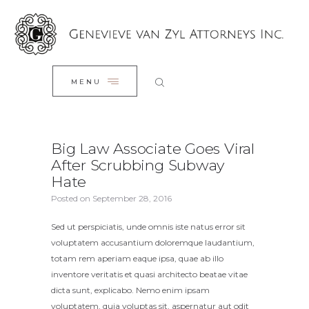
HOME
CLOSE
OUR TEAM
OUR SERVICES
MENU
OUR BLOG
CONTACTS
Big Law Associate Goes Viral
After Scrubbing Subway
Hate
Posted on
September 28, 2016
Sed ut perspiciatis, unde omnis iste natus error sit
voluptatem accusantium doloremque laudantium,
totam rem aperiam eaque ipsa, quae ab illo
inventore veritatis et quasi architecto beatae vitae
dicta sunt, explicabo. Nemo enim ipsam
voluptatem, quia voluptas sit, aspernatur aut odit