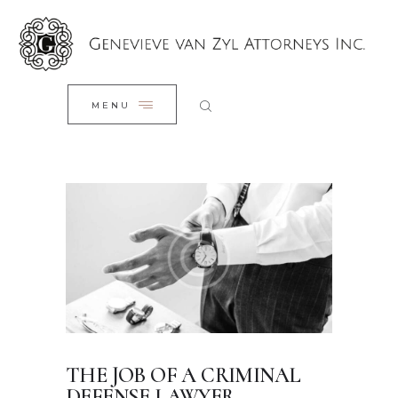
HOME
CLOSE
OUR TEAM
OUR SERVICES
MENU
OUR BLOG
CONTACTS
THE JOB OF A CRIMINAL
DEFENSE LAWYER