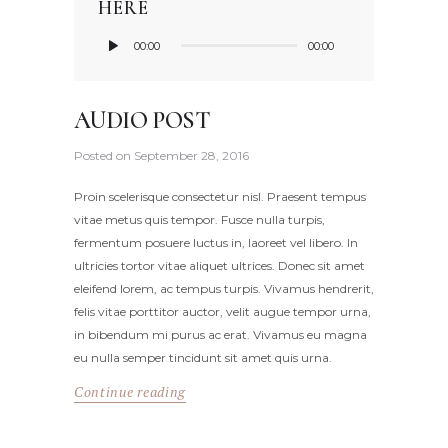
HERE
Audio
00:00
00:00
Player
AUDIO POST
Posted on
September 28, 2016
Proin scelerisque consectetur nisl. Praesent tempus
vitae metus quis tempor. Fusce nulla turpis,
fermentum posuere luctus in, laoreet vel libero. In
ultricies tortor vitae aliquet ultrices. Donec sit amet
eleifend lorem, ac tempus turpis. Vivamus hendrerit,
felis vitae porttitor auctor, velit augue tempor urna,
in bibendum mi purus ac erat. Vivamus eu magna
eu nulla semper tincidunt sit amet quis urna.
Continue reading