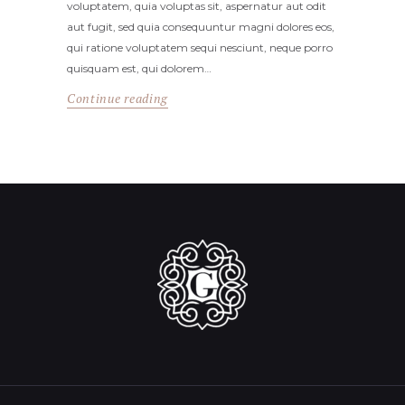
voluptatem, quia voluptas sit, aspernatur aut odit
aut fugit, sed quia consequuntur magni dolores eos,
qui ratione voluptatem sequi nesciunt, neque porro
quisquam est, qui dolorem…
Continue reading