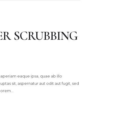
ER SCRUBBING
aperiam eaque ipsa, quae ab illo
tas sit, aspernatur aut odit aut fugit, sed
olorem…