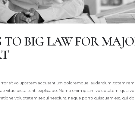
 TO BIG LAW FOR MAJ
RT
s error sit voluptatem accusantium doloremque laudantium, totam rem 
tae vitae dicta sunt, explicabo. Nemo enim ipsam voluptatem, quia volup
 ratione voluptatem sequi nesciunt, neque porro quisquam est, qui d