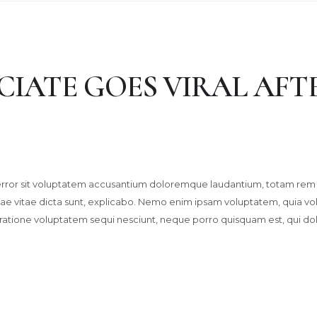
CIATE GOES VIRAL AFT
s error sit voluptatem accusantium doloremque laudantium, totam rem 
tae vitae dicta sunt, explicabo. Nemo enim ipsam voluptatem, quia volup
 ratione voluptatem sequi nesciunt, neque porro quisquam est, qui d