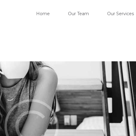
HOM
Home
Our Team
Our Services
OUR 
OUR 
OUR 
CONT